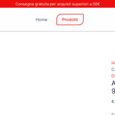
Consegna gratuita per acquisti superiori a 50€
Home
Prodotti
H
C
D
€