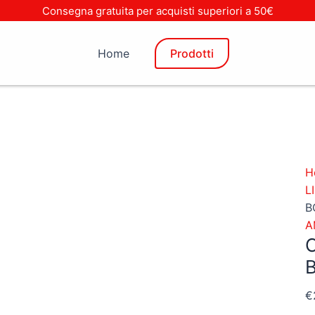
C
Consegna gratuita per acquisti superiori a 50€
S
(
Home
Prodotti
1
B
q
H
L
B
A
€