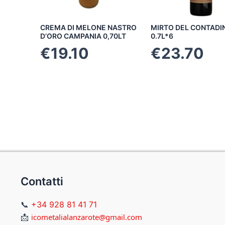
CREMA DI MELONE NASTRO
MIRTO DEL CONTADIN
D’ORO CAMPANIA 0,70LT
0.7L*6
€
19.10
€
23.70
Contatti
📞
+34 928 81 41 71
📩
icometalialanzarote@gmail.com