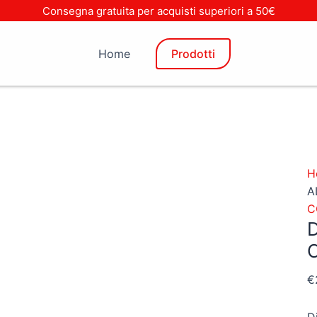
D
Consegna gratuita per acquisti superiori a 50€
A
L
Home
Prodotti
6
C
q
H
A
C
€