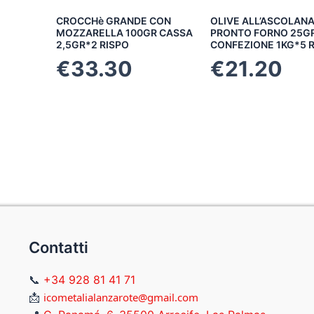
CROCCHè GRANDE CON
OLIVE ALL’ASCOLAN
MOZZARELLA 100GR CASSA
PRONTO FORNO 25G
2,5GR*2 RISPO
CONFEZIONE 1KG*5 
€
33.30
€
21.20
Contatti
📞
+34 928 81 41 71
📩
icometalialanzarote@gmail.com