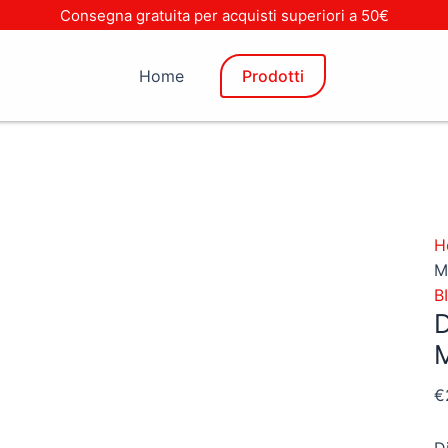
D
Consegna gratuita per acquisti superiori a 50€
G
L
Home
Prodotti
M
0
q
H
M
B
€