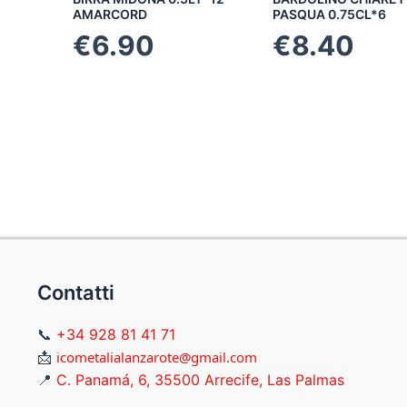
AMARCORD
PASQUA 0.75CL*6
€
6.90
€
8.40
Contatti
📞
+34 928 81 41 71
📩
icometalialanzarote@gmail.com
📍
C. Panamá, 6, 35500 Arrecife, Las Palmas