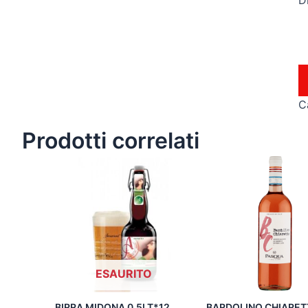
Di
C
Prodotti correlati
ESAURITO
BIRRA MIDONA 0.5LT*12
BARDOLINO CHIARE