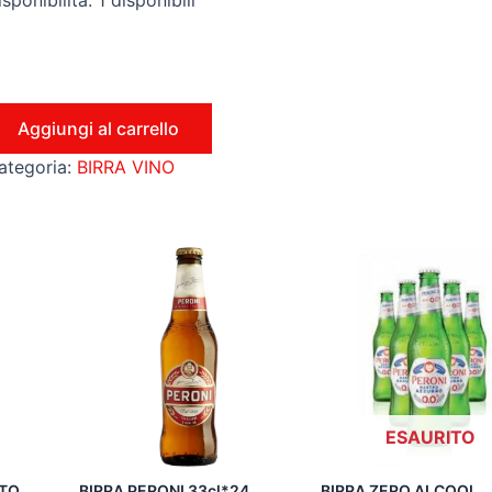
sponibilità:
1 disponibili
Aggiungi al carrello
ategoria:
BIRRA VINO
ESAURITO
TTO
BIRRA PERONI 33cl*24
BIRRA ZERO ALCOOL