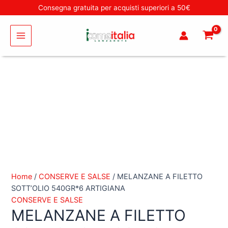
Vai
MELANZANE
Cerca
Consegna gratuita per acquisti superiori a 50€
al
A
Main
contenuto
FILETTO
SOTT'OLIO
Menu
540GR*6
ARTIGIANA
quantità
Home
/
CONSERVE E SALSE
/ MELANZANE A FILETTO
SOTT’OLIO 540GR*6 ARTIGIANA
CONSERVE E SALSE
MELANZANE A FILETTO