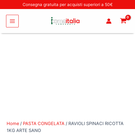
Vai
RAVIOLI
Cerca
Consegna gratuita per acquisti superiori a 50€
al
SPINACI
Main
contenuto
RICOTTA
1KG
Menu
ARTE
SANO
quantità
Home
/
PASTA CONGELATA
/ RAVIOLI SPINACI RICOTTA
1KG ARTE SANO