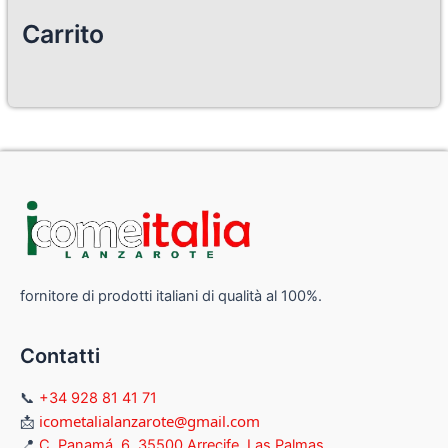
Carrito
fornitore di prodotti italiani di qualità al 100%.
Contatti
📞
+34 928 81 41 71
icometalialanzarote@gmail.com
📩
📍
C. Panamá, 6, 35500 Arrecife, Las Palmas