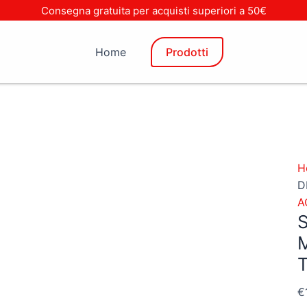
Consegna gratuita per acquisti superiori a 50€
Home
Prodotti
H
D
A
€