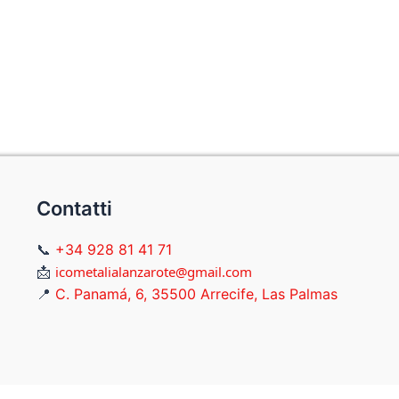
Contatti
📞
+34 928 81 41 71
📩
icometalialanzarote@gmail.com
📍
C. Panamá, 6, 35500 Arrecife, Las Palmas