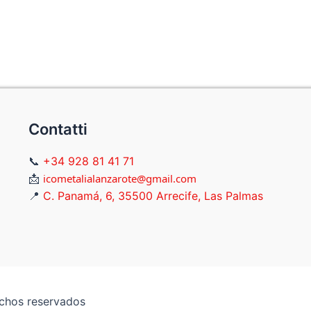
Contatti
📞
+34 928 81 41 71
📩
icometalialanzarote@gmail.com
📍
C. Panamá, 6, 35500 Arrecife, Las Palmas
echos reservados