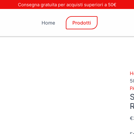
Consegna gratuita per acquisti superiori a 50€
Home
Prodotti
H
5
P
€