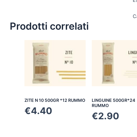
E
C
Prodotti correlati
ZITE N 10 500GR *12 RUMMO
LINGUINE 500GR*24
RUMMO
€
4.40
€
2.90