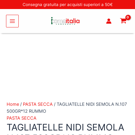
Vai
TAGLIATELLE
Cerca
Consegna gratuita per acquisti superiori a 50€
al
NIDI
Main
contenuto
SEMOLA
N.107
Menu
500GR*12
RUMMO
quantità
Home
/
PASTA SECCA
/ TAGLIATELLE NIDI SEMOLA N.107
500GR*12 RUMMO
PASTA SECCA
TAGLIATELLE NIDI SEMOLA